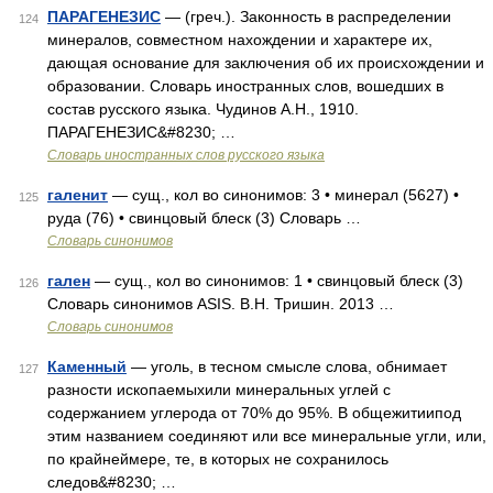
ПАРАГЕНЕЗИС
— (греч.). Законность в распределении
124
минералов, совместном нахождении и характере их,
дающая основание для заключения об их происхождении и
образовании. Словарь иностранных слов, вошедших в
состав русского языка. Чудинов А.Н., 1910.
ПАРАГЕНЕЗИС&#8230; …
Словарь иностранных слов русского языка
галенит
— сущ., кол во синонимов: 3 • минерал (5627) •
125
руда (76) • свинцовый блеск (3) Словарь …
Словарь синонимов
гален
— сущ., кол во синонимов: 1 • свинцовый блеск (3)
126
Словарь синонимов ASIS. В.Н. Тришин. 2013 …
Словарь синонимов
Каменный
— уголь, в тесном смысле слова, обнимает
127
разности ископаемыхили минеральных углей с
содержанием углерода от 70% до 95%. В общежитиипод
этим названием соединяют или все минеральные угли, или,
по крайнеймере, те, в которых не сохранилось
следов&#8230; …