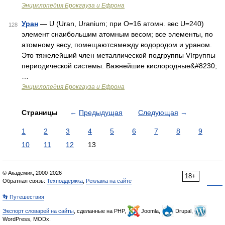
Энциклопедия Брокгауза и Ефрона
Уран
— U (Uran, Uranium; при O=16 атомн. вес U=240)
128
элемент снаибольшим атомным весом; все элементы, по
атомному весу, помещаютсямежду водородом и ураном.
Это тяжелейший член металлической подгруппы VIгруппы
периодической системы. Важнейшие кислородные&#8230;
…
Энциклопедия Брокгауза и Ефрона
Страницы
←
Предыдущая
Следующая
→
1
2
3
4
5
6
7
8
9
10
11
12
13
© Академик, 2000-2026
18+
Обратная связь:
Техподдержка
,
Реклама на сайте
👣 Путешествия
Экспорт словарей на сайты
, сделанные на PHP,
Joomla,
Drupal,
WordPress, MODx.