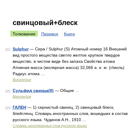
свинцовый+блеск
Толкование
Перевод
Книги
Sulphur
— Сера / Sulphur (S) Атомный номер 16 Внешний
121
вид простого вещества светло желтое хрупкое твердое
вещество, в чистом виде без запаха Свойства атома
Атомная масса (молярная масса) 32,066 а. е. м. (г/моль)
Радиус атома …
Википедия
Сульфид свинца(II)
— Общие …
122
Википедия
ГАЛЕН
— 1) сернистый свинец. 2) свинцовый блеск,
123
блейглянц. Словарь иностранных слов, вошедших в состав
русского языка. Чудинов А.Н., 1910 …
Словарь иностранных слов русского языка